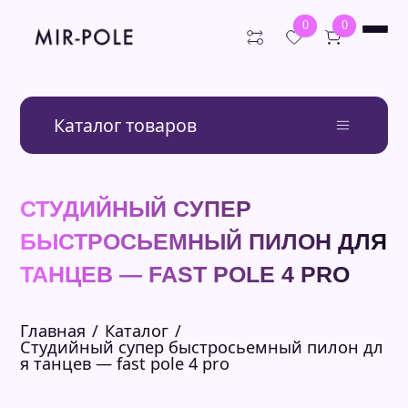
0
0
Искать:
Поиск
Каталог товаров
О нас
Каталог
Оплата
Пилоны для дома
СТУДИЙНЫЙ СУПЕР
Студийные пилоны
Доставка
Шест для стриптиза
Блог
БЫСТРОСЬЕМНЫЙ ПИЛОН ДЛЯ
Премиум пилоны
Отзывы
Распорные пилоны
ТАНЦЕВ — FAST POLE 4 PRO
FAQ
Пилоны для соревнований
Контакты
Пилоны на подиуме
Уличные пилоны
Главная
Каталог
Аксессуары
Студийный супер быстросьемный пилон дл
Балетные станки
я танцев — fast pole 4 pro