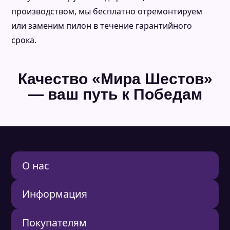
производством, мы бесплатно отремонтируем
или заменим пилон в течение гарантийного
срока.
Качество «Мира Шестов»
— ваш путь к Победам
О нас
О нас
Информация
Отзывы
Контакты
FAQ
Реквизиты
Покупателям
Согласие на обработку персональных данных