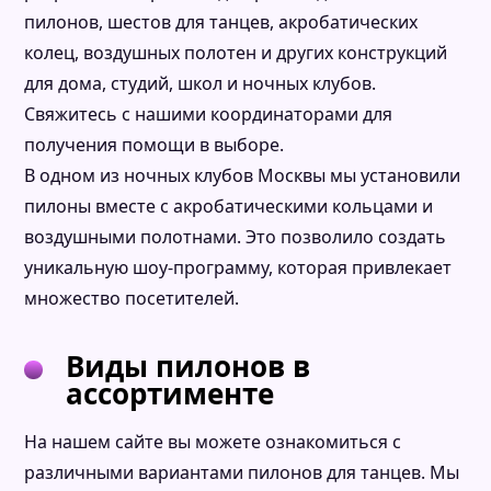
Согласен(на) с политикой обработки
пилонов, шестов для танцев, акробатических
Нажимая на кнопку, я
соглашаюсь
на
персональных данных
обработку своих персональных данных
колец, воздушных полотен и других конструкций
для дома, студий, школ и ночных клубов.
ЖДУ ЗВОНКА
Свяжитесь с нашими координаторами для
Нажимая на кнопку, я
соглашаюсь
на
получения помощи в выборе.
обработку своих персональных данных
В одном из ночных клубов Москвы мы установили
пилоны вместе с акробатическими кольцами и
воздушными полотнами. Это позволило создать
уникальную шоу-программу, которая привлекает
множество посетителей.
Виды пилонов в
ассортименте
На нашем сайте вы можете ознакомиться с
различными вариантами пилонов для танцев. Мы