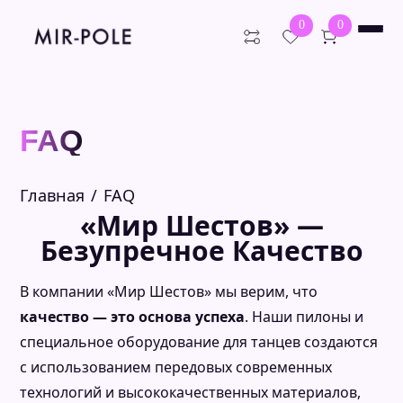
0
0
Искать:
Поиск
FAQ
О нас
Каталог
Главная
FAQ
Оплата
Пилоны для дома
«Мир Шестов» —
Студийные пилоны
Доставка
Шест для стриптиза
Блог
Безупречное Качество
Премиум пилоны
Отзывы
Распорные пилоны
FAQ
Пилоны для соревнований
Контакты
В компании «Мир Шестов» мы верим, что
Пилоны на подиуме
Уличные пилоны
качество — это основа успеха
. Наши пилоны и
Аксессуары
специальное оборудование для танцев создаются
Балетные станки
с использованием передовых современных
технологий и высококачественных материалов,