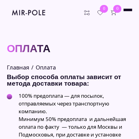
0
0
Искать:
Поиск
ОПЛАТА
О нас
Каталог
Главная
Оплата
Оплата
Пилоны для дома
Студийные пилоны
Доставка
Выбор способа оплаты зависит от
Шест для стриптиза
Блог
метода доставки товара:
Премиум пилоны
Отзывы
Распорные пилоны
FAQ
100% предоплата — для посылок,
Пилоны для соревнований
Контакты
Пилоны на подиуме
отправляемых через транспортную
Уличные пилоны
компанию.
Аксессуары
Минимум 50% предоплата и дальнейшая
Балетные станки
оплата по факту — только для Москвы и
Подмосковья, при доставке и установке