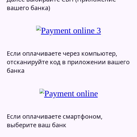
Подтвердите, что Вы человек
вашего банка)
ЖДУ ЗВОНКА
Согласен(на) с политикой обработки
Нажимая на кнопку, я
соглашаюсь
на
персональных данных
обработку своих персональных данных
ЖДУ ЗВОНКА
Если оплачиваете через компьютер,
Нажимая на кнопку, я
соглашаюсь
на
отсканируйте код в приложении вашего
обработку своих персональных данных
банка
Если оплачиваете смартфоном,
выберите ваш банк