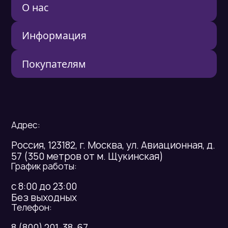
О нас
О нас
Информация
Отзывы
Контакты
FAQ
Реквизиты
Покупателям
Согласие на обработку персональных
данных
Оплата
Доставка
Реквизиты
Гарантия
Адрес:
Россия, 123182, г. Москва, ул. Авиационная, д.
57 (350 метров от м. Щукинская)
График работы:
с 8:00 до 23:00
Без выходных
Телефон:
8 (800) 201-38-67